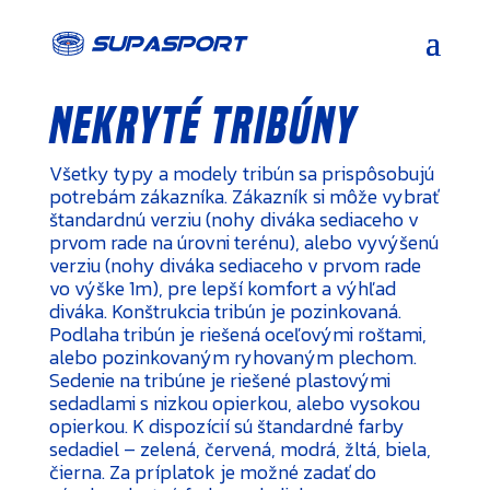
nekryté tribúny
Všetky typy a modely tribún sa prispôsobujú
potrebám zákazníka. Zákazník si môže vybrať
štandardnú verziu (nohy diváka sediaceho v
prvom rade na úrovni terénu), alebo vyvýšenú
verziu (nohy diváka sediaceho v prvom rade
vo výške 1m), pre lepší komfort a výhľad
diváka. Konštrukcia tribún je pozinkovaná.
Podlaha tribún je riešená oceľovými roštami,
alebo pozinkovaným ryhovaným plechom.
Sedenie na tribúne je riešené plastovými
sedadlami s nizkou opierkou, alebo vysokou
opierkou. K dispozícií sú štandardné farby
sedadiel – zelená, červená, modrá, žltá, biela,
čierna. Za príplatok je možné zadať do