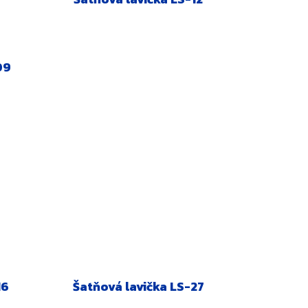
09
16
Šatňová lavička LS-27