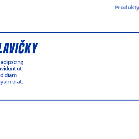
Produkt
lavičky
sadipscing
vidunt ut
ed diam
uyam erat,