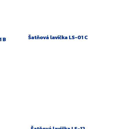
Šatňová lavička LS-01 C
1 B
Šatňová lavička LS-12