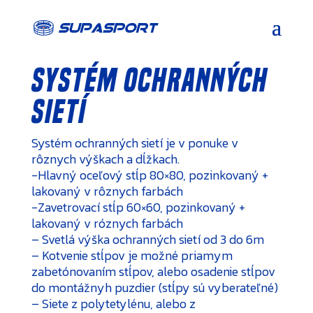
Systém ochranných
sietí
Systém ochranných sietí je v ponuke v
rôznych výškach a dĺžkach.
-Hlavný oceľový stĺp 80×80, pozinkovaný +
lakovaný v rôznych farbách
-Zavetrovací stĺp 60×60, pozinkovaný +
lakovaný v róznych farbách
– Svetlá výška ochranných sietí od 3 do 6m
– Kotvenie stĺpov je možné priamym
zabetónovaním stĺpov, alebo osadenie stĺpov
do montážnyh puzdier (stĺpy sú vyberateľné)
– Siete z polytetylénu, alebo z